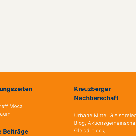
ungszeiten
Kreuzberger
Nachbarschaft
reff Möca
raum
Urbane Mitte:
Gleisdreie
Blog
,
Aktionsgemeinscha
Gleisdreieck
,
 Beiträge