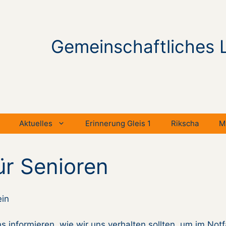
Gemeinschaftliches 
Aktuelles
Erinnerung Gleis 1
Rikscha
M
für Senioren
ein
 informieren, wie wir uns verhalten sollten, um im Notfa