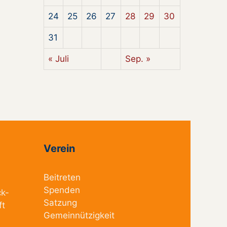
24
25
26
27
28
29
30
31
« Juli
Sep. »
Verein
Beitreten
Spenden
ck-
Satzung
ft
Gemeinnützigkeit