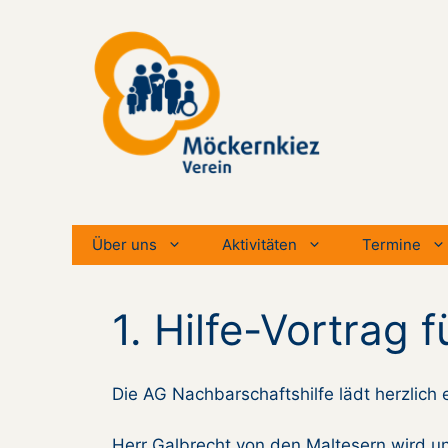
Zum
Inhalt
springen
Über uns
Aktivitäten
Termine
1. Hilfe-Vortrag 
Die AG Nachbarschaftshilfe lädt herzlich 
Herr Galbrecht von den Maltesern wird uns