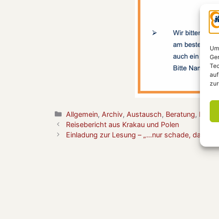
Um 
Ger
Tec
auf
zur
Kategorien
Allgemein
,
Archiv
,
Austausch
,
Beratung
,
Nachb
Reisebericht aus Krakau und Polen
Einladung zur Lesung – „…nur schade, dass sie