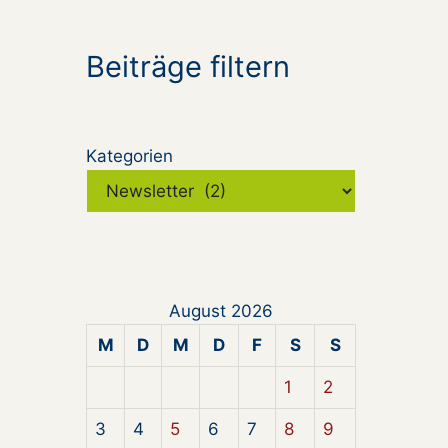
Beiträge filtern
Kategorien
August 2026
M
D
M
D
F
S
S
1
2
3
4
5
6
7
8
9