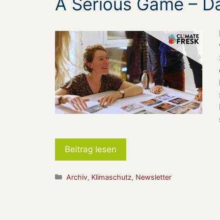
A Serious Game – D
Beitrag lesen
Kategorien
Archiv
,
Klimaschutz
,
Newsletter