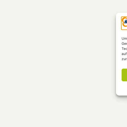
Um 
Ger
Tec
auf
zur