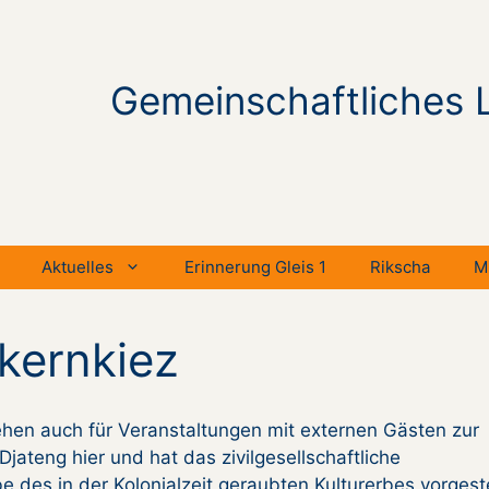
Gemeinschaftliches 
Aktuelles
Erinnerung Gleis 1
Rikscha
M
kernkiez
hen auch für Veranstaltungen mit externen Gästen zur
jateng hier und hat das zivilgesellschaftliche
 des in der Kolonialzeit geraubten Kulturerbes vorgeste