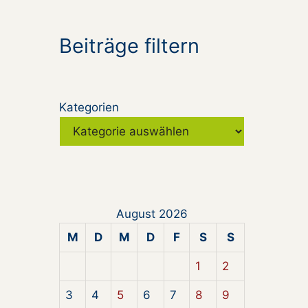
Beiträge filtern
Kategorien
August 2026
M
D
M
D
F
S
S
1
2
3
4
5
6
7
8
9