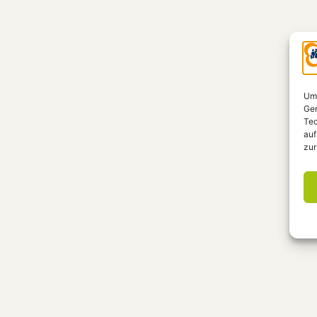
Um 
Ger
Tec
auf
zur