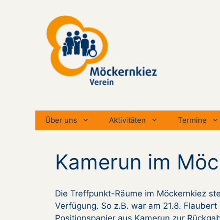
Zum
Inhalt
springen
Über uns
Aktivitäten
Termine
Kamerun im Möc
Die Treffpunkt-Räume im Möckernkiez ste
Verfügung. So z.B. war am 21.8. Flaubert D
Positionspapier aus Kamerun zur Rückgabe