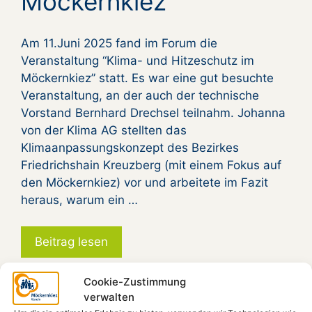
Möckernkiez
Am 11.Juni 2025 fand im Forum die
Veranstaltung “Klima- und Hitzeschutz im
Möckernkiez” statt. Es war eine gut besuchte
Veranstaltung, an der auch der technische
Vorstand Bernhard Drechsel teilnahm. Johanna
von der Klima AG stellten das
Klimaanpassungskonzept des Bezirkes
Friedrichshain Kreuzberg (mit einem Fokus auf
den Möckernkiez) vor und arbeitete im Fazit
heraus, warum ein …
Beitrag lesen
Cookie-Zustimmung
Kategorien
Austausch
,
Klimaschutz
,
Technik
,
verwalten
Wissenschaft