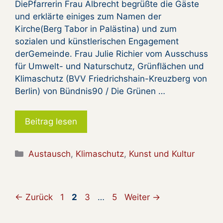
DiePfarrerin Frau Albrecht begrüßte die Gäste
und erklärte einiges zum Namen der
Kirche(Berg Tabor in Palästina) und zum
sozialen und künstlerischen Engagement
derGemeinde. Frau Julie Richier vom Ausschuss
für Umwelt- und Naturschutz, Grünflächen und
Klimaschutz (BVV Friedrichshain-Kreuzberg von
Berlin) von Bündnis90 / Die Grünen …
Beitrag lesen
Kategorien
Austausch
,
Klimaschutz
,
Kunst und Kultur
Seite
Seite
Seite
Seite
←
Zurück
1
2
3
…
5
Weiter
→