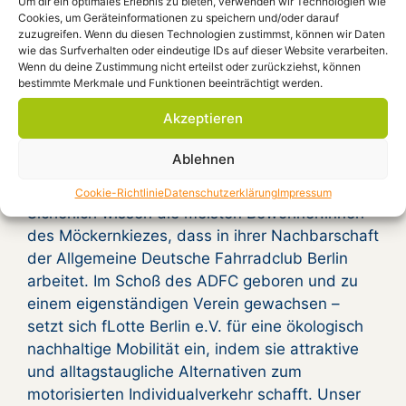
Um dir ein optimales Erlebnis zu bieten, verwenden wir Technologien wie
Cookies, um Geräteinformationen zu speichern und/oder darauf
zuzugreifen. Wenn du diesen Technologien zustimmst, können wir Daten
wie das Surfverhalten oder eindeutige IDs auf dieser Website verarbeiten.
Wenn du deine Zustimmung nicht erteilst oder zurückziehst, können
fLotte Berlin e.V. stellt
bestimmte Merkmale und Funktionen beeinträchtigt werden.
sich der
Akzeptieren
Nachbarschaft vor..
Ablehnen
Cookie-Richtlinie
Datenschutzerklärung
Impressum
Sicherlich wissen die meisten Bewohner:innen
des Möckernkiezes, dass in ihrer Nachbarschaft
der Allgemeine Deutsche Fahrradclub Berlin
arbeitet. Im Schoß des ADFC geboren und zu
einem eigenständigen Verein gewachsen –
setzt sich fLotte Berlin e.V. für eine ökologisch
nachhaltige Mobilität ein, indem sie attraktive
und alltagstaugliche Alternativen zum
motorisierten Individualverkehr schafft. Unser