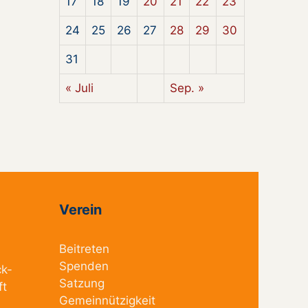
17
18
19
20
21
22
23
24
25
26
27
28
29
30
31
« Juli
Sep. »
Verein
Beitreten
Spenden
ck-
Satzung
ft
Gemeinnützigkeit