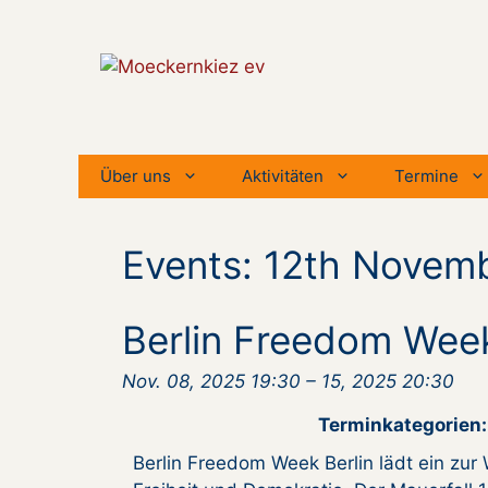
Zum
Inhalt
springen
Über uns
Aktivitäten
Termine
Events: 12th Novem
Berlin Freedom Week:
Nov. 08, 2025 19:30
–
15, 2025 20:30
Terminkategorien:
Berlin Freedom Week Berlin lädt ein zur 