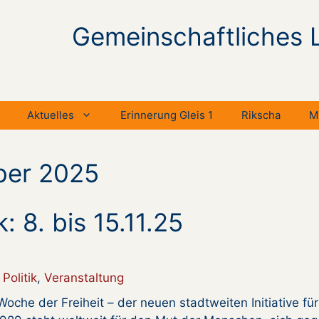
Gemeinschaftliches 
Aktuelles
Erinnerung Gleis 1
Rikscha
M
ber 2025
 8. bis 15.11.25
Politik
,
Veranstaltung
Woche der Freiheit – der neuen stadtweiten Initiative für