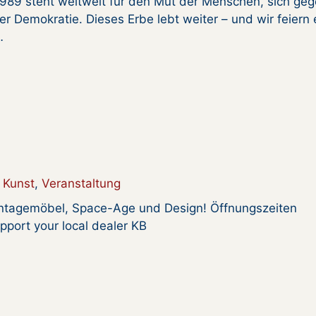
1989 steht weltweit für den Mut der Menschen, sich ge
r Demokratie. Dieses Erbe lebt weiter – und wir feiern 
…
Kunst
,
Veranstaltung
intagemöbel, Space-Age und Design! Öffnungszeiten
port your local dealer KB