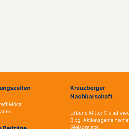
ungszeiten
Kreuzberger
Nachbarschaft
reff Möca
raum
Urbane Mitte:
Gleisdreie
Blog
,
Aktionsgemeinscha
Gleisdreieck
,
 Beiträge