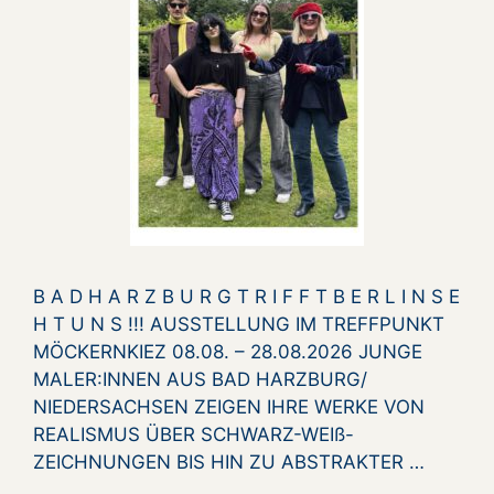
B A D H A R Z B U R G T R I F F T B E R L I N S E
H T U N S !!! AUSSTELLUNG IM TREFFPUNKT
MÖCKERNKIEZ 08.08. – 28.08.2026 JUNGE
MALER:INNEN AUS BAD HARZBURG/
NIEDERSACHSEN ZEIGEN IHRE WERKE VON
REALISMUS ÜBER SCHWARZ-WEIß-
ZEICHNUNGEN BIS HIN ZU ABSTRAKTER …