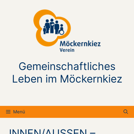
Zum
Inhalt
springen
Gemeinschaftliches
Leben im Möckernkiez
Menü
INNEN/AUSSEN –