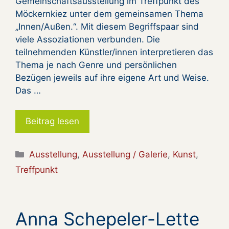
Gemeinschaftsausstellung im Treffpunkt des
Möckern­kiez unter dem gemeinsamen Thema
„Innen/Außen.“. Mit diesem Begriffspaar sind
viele As­soziationen verbunden. Die
teilnehmenden Künstler/innen interpretieren das
Thema je nach Genre und persönlichen
Bezügen jeweils auf ihre eigene Art und Weise.
Das …
Beitrag lesen
Kategorien
Ausstellung
,
Ausstellung / Galerie
,
Kunst
,
Treffpunkt
Anna Schepeler-Lette