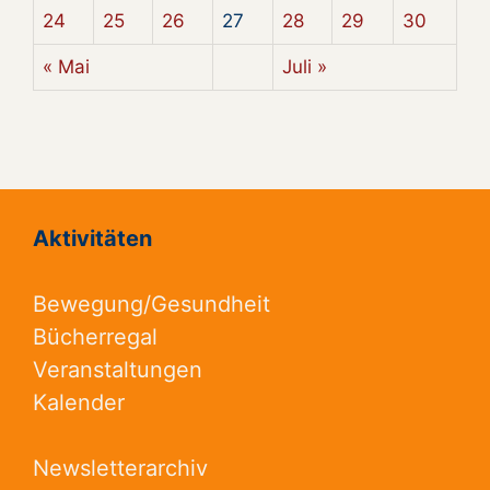
24
25
26
27
28
29
30
« Mai
Juli »
Aktivitäten
Bewegung/Gesundheit
Bücherregal
Veranstaltungen
Kalender
Newsletterarchiv