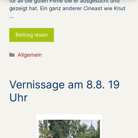
für all die guten Filme die er ausgesucht und
gezeigt hat. Ein ganz anderer Cineast wie Knut
…
Beitrag lesen
Kategorien
Allgemein
Vernissage am 8.8. 19
Uhr