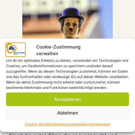
Cookie-Zustimmung
verwalten
Um dir ein optimales Erlebnis zu bieten, verwenden wir Technologien wie
Cookies, um Geräteinformationen zu speichern und/oder darauf
zuzugreifen. Wenn du diesen Technologien zustimmst, können wir Daten
wie das Surfverhalten oder eindeutige IDs auf dieser Website verarbeiten.
Wenn du deine Zustimmung nicht erteilst oder zurückziehst, können
bestimmte Merkmale und Funktionen beeinträchtigt werden.
Das Möckernkiez-Kino droht zu verwaisen!
Nach mehr als 150 gezeigten Filmen macht
Akzeptieren
Dieter eine Pause vom Kino. Unser Kino-
Ablehnen
Kapitän verläßt das Kino-Schiff des
Möckernkiez und läßt erst mal eine Leere
Cookie-Richtlinie
Datenschutzerklärung
Impressum
zurück. Wir können ihm gar nicht genug danken