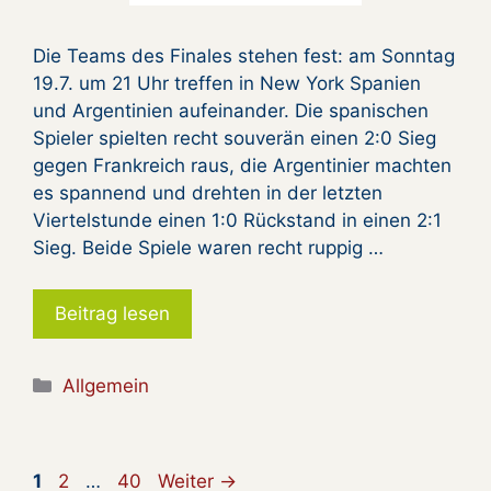
Die Teams des Finales stehen fest: am Sonntag
19.7. um 21 Uhr treffen in New York Spanien
und Argentinien aufeinander. Die spanischen
Spieler spielten recht souverän einen 2:0 Sieg
gegen Frankreich raus, die Argentinier machten
es spannend und drehten in der letzten
Viertelstunde einen 1:0 Rückstand in einen 2:1
Sieg. Beide Spiele waren recht ruppig …
Beitrag lesen
Kategorien
Allgemein
Seite
Seite
Seite
1
2
…
40
Weiter
→