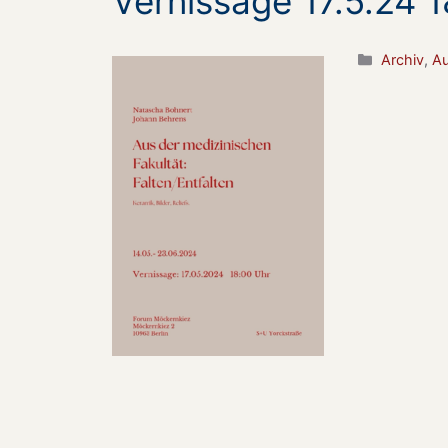
Vernissage 17.5.24 1
Kategorie
Archiv
,
Au