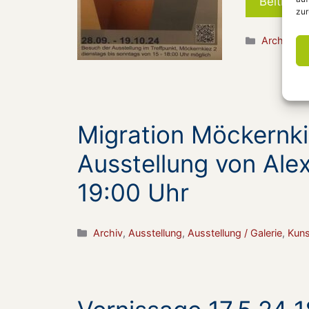
Beitrag 
zur
Kategorie
Archiv
,
Au
Migration Möckernki
Ausstellung von Ale
19:00 Uhr
Kategorien
Archiv
,
Ausstellung
,
Ausstellung / Galerie
,
Kuns