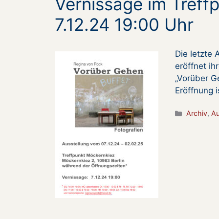
Vernissage im Treff
7.12.24 19:00 Uhr
Die letzte
eröffnet ih
„Vorüber G
Eröffnung i
Kategorie
Archiv
,
Au