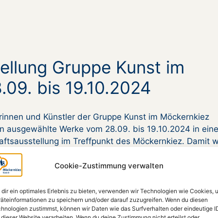
ellung Gruppe Kunst im
09. bis 19.10.2024
erinnen und Künstler der Gruppe Kunst im Möckernkiez
en ausgewählte Werke vom 28.09. bis 19.10.2024 in eine
ftsausstellung im Treffpunkt des Möckernkiez. Damit w
heren gemeinsamen Ausstellungen im Rahmen der Art
2022 und 2023 angeknüpft. Im Treffpunkt sind während
Cookie-Zustimmung verwalten
auer je zwei Werke von Dieter Barz, Johann Behrens,
…
dir ein optimales Erlebnis zu bieten, verwenden wir Technologien wie Cookies, 
äteinformationen zu speichern und/oder darauf zuzugreifen. Wenn du diesen
hnologien zustimmst, können wir Daten wie das Surfverhalten oder eindeutige I
 dieser Website verarbeiten. Wenn du deine Zustimmung nicht erteilst oder