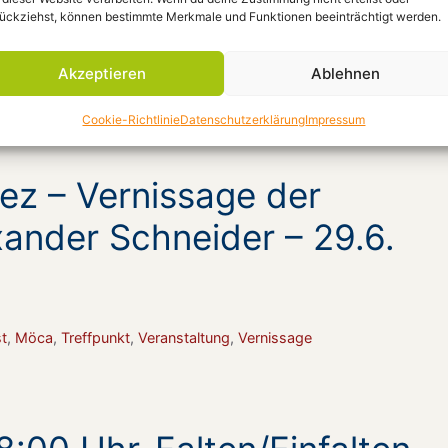
lesen
ückziehst, können bestimmte Merkmale und Funktionen beeinträchtigt werden.
n
sstellung
,
Austausch
,
Kunst
Akzeptieren
Ablehnen
Cookie-Richtlinie
Datenschutzerklärung
Impressum
ez – Vernissage der
xander Schneider – 29.6.
t
,
Möca
,
Treffpunkt
,
Veranstaltung
,
Vernissage