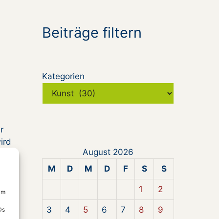
Beiträge filtern
Kategorien
r
ird
August 2026
 der
M
D
M
D
F
S
S
1
2
um
3
4
5
6
7
8
9
Ds