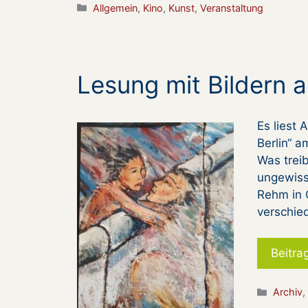
Kategorien
Allgemein
,
Kino
,
Kunst
,
Veranstaltung
Lesung mit Bildern 
Es liest 
Berlin“ 
Was trei
ungewiss
Rehm in 
verschie
Beitra
Kategor
Archiv