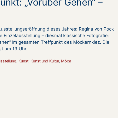
punkt: „Vorüber Gehen“ –
 Ausstellungseröffnung dieses Jahres: Regina von Pock
re Einzelausstellung – diesmal klassische Fotografie:
ehen“ Im gesamten Treffpunkt des Möckernkiez. Die
st um 19 Uhr.
n
sstellung
,
Kunst
,
Kunst und Kultur
,
Möca