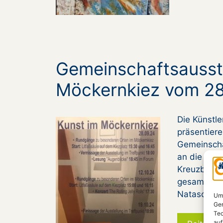
Gemeinschaftsausst
Möckernkiez vom 28.
Die Künstl
präsentier
Gemeinscha
an die frü
Kreuzberg 
gesamten D
Natascha 
Um 
Ger
Tec
auf