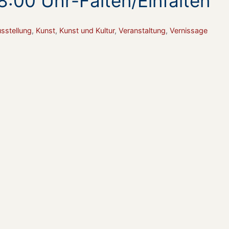
8:00 Uhr-Falten/Einfalten
n
sstellung
,
Kunst
,
Kunst und Kultur
,
Veranstaltung
,
Vernissage