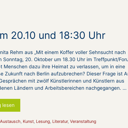
am 20.10 und 18:30 Uhr
Anita Rehm aus „Mit einem Koffer voller Sehnsucht nach
am Sonntag, 20. Oktober um 18.30 Uhr im Treffpunkt/For
bt Menschen dazu ihre Heimat zu verlassen, um in eine
e Zukunft nach Berlin aufzubrechen? Dieser Frage ist A
Gesprächen mit zwölf Künstlerinnen und Künstlern aus
denen Ländern und Arbeitsbereichen nachgegangen. …
g lesen
ien
,
Austausch
,
Kunst
,
Lesung
,
Literatur
,
Veranstaltung