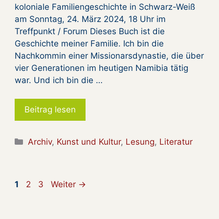
koloniale Familiengeschichte in Schwarz-Weiß
am Sonntag, 24. März 2024, 18 Uhr im
Treffpunkt / Forum Dieses Buch ist die
Geschichte meiner Familie. Ich bin die
Nachkommin einer Missionarsdynastie, die über
vier Generationen im heutigen Namibia tätig
war. Und ich bin die …
Beitrag lesen
Kategorien
Archiv
,
Kunst und Kultur
,
Lesung
,
Literatur
Seite
Seite
Seite
1
2
3
Weiter
→