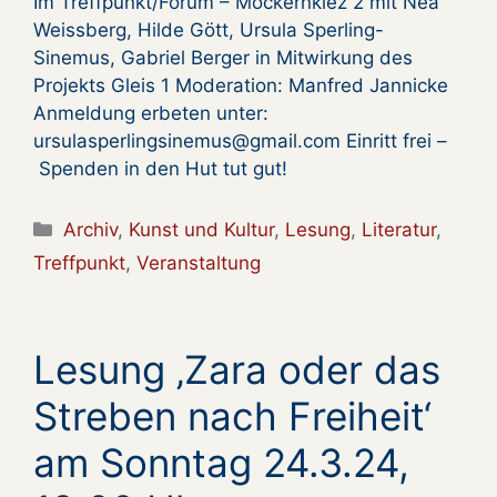
Im Treffpunkt/Forum – Möckernkiez 2 mit Nea
Weissberg, Hilde Gött, Ursula Sperling-
Sinemus, Gabriel Berger in Mitwirkung des
Projekts Gleis 1 Moderation: Manfred Jannicke
Anmeldung erbeten unter:
ursulasperlingsinemus@gmail.com Einritt frei –
Spenden in den Hut tut gut!
Kategorien
Archiv
,
Kunst und Kultur
,
Lesung
,
Literatur
,
Treffpunkt
,
Veranstaltung
Lesung ‚Zara oder das
Streben nach Freiheit‘
am Sonntag 24.3.24,