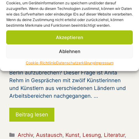
Cookies, um Geräteinformationen zu speichern und/oder darauf
zuzugreifen. Wenn du diesen Technologien zustimmst, können wir Daten
wie das Surfverhalten oder eindeutige IDs auf dieser Website verarbeiten.
Wenn du deine Zustimmung nicht erteilst oder zurückziehst, können
bestimmte Merkmale und Funktionen beeinträchtigt werden.
Es liest Anita Rehm aus „Mit einem Koffer voller
Akzeptieren
Sehnsucht nach Berlin“ am Sonntag, 20.
Oktober um 18.30 Uhr im Treffpunkt/Forum.
Ablehnen
Was treibt Menschen dazu ihre Heimat zu
Cookie-Richtlinie
Datenschutzerklärung
Impressum
verlassen, um in eine ungewisse Zukunft nach
Berlin aufzubrechen? Dieser Frage ist Anita
Rehm in Gesprächen mit zwölf Künstlerinnen
und Künstlern aus verschiedenen Ländern und
Arbeitsbereichen nachgegangen. …
Beitrag lesen
Kategorien
Archiv
,
Austausch
,
Kunst
,
Lesung
,
Literatur
,