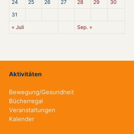
24
25
26
27
28
29
30
31
« Juli
Sep. »
Aktivitäten
Bewegung/Gesundheit
Bücherregal
Veranstaltungen
Kalender