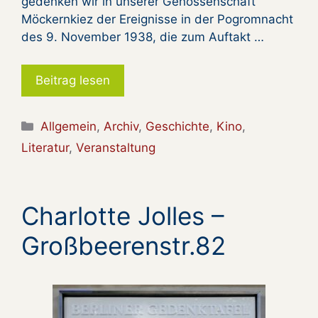
gedenken wir in unserer Genossenschaft
Möckernkiez der Ereignisse in der Pogromnacht
des 9. November 1938, die zum Auftakt …
Beitrag lesen
Kategorien
Allgemein
,
Archiv
,
Geschichte
,
Kino
,
Literatur
,
Veranstaltung
Charlotte Jolles –
Großbeerenstr.82