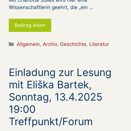
Mit Charlotte Jolles wird hier eine
Wissenschaftlerin geehrt, die „ein …
Beitrag lesen
Kategorien
Allgemein
,
Archiv
,
Geschichte
,
Literatur
Einladung zur Lesung
mit Eliška Bartek,
Sonntag, 13.4.2025
19:00
Treffpunkt/Forum