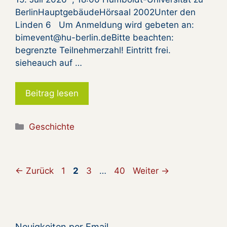
BerlinHauptgebäudeHörsaal 2002Unter den
Linden 6 Um Anmeldung wird gebeten an:
bimevent@hu-berlin.deBitte beachten:
begrenzte Teilnehmerzahl! Eintritt frei.
sieheauch auf …
Beitrag lesen
Kategorien
Geschichte
Seite
Seite
Seite
Seite
←
Zurück
1
2
3
…
40
Weiter
→
Neuigkeiten per Email