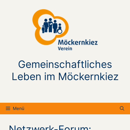
Zum
Inhalt
springen
Gemeinschaftliches
Leben im Möckernkiez
Menü
Netzwerk-Forum: