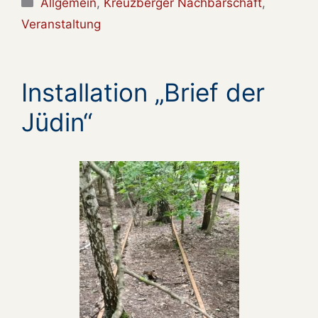
Kategorien
Allgemein
,
Kreuzberger Nachbarschaft
,
Veranstaltung
Installation „Brief der
Jüdin“