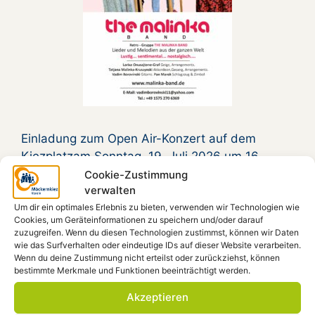
Einladung zum Open Air-Konzert auf dem
Kiezplatzam Sonntag, 19. Juli 2026 um 16
Uhrmit der Malinka-Band Das Retro-Quartett
Cookie-Zustimmung
verwalten
Malinka Band spielt Melodien der 1930er- bis
Um dir ein optimales Erlebnis zu bieten, verwenden wir Technologien wie
1960er-Jahre und singt auf Deutsch, Polnisch,
Cookies, um Geräteinformationen zu speichern und/oder darauf
Ukrainisch, Russisch und Jiddisch. Eintritt frei –
zuzugreifen. Wenn du diesen Technologien zustimmst, können wir Daten
Spenden erwünscht ez / wd
wie das Surfverhalten oder eindeutige IDs auf dieser Website verarbeiten.
Wenn du deine Zustimmung nicht erteilst oder zurückziehst, können
bestimmte Merkmale und Funktionen beeinträchtigt werden.
Kategorien
Konzert
,
Kunst und Kultur
,
Veranstaltung
Akzeptieren