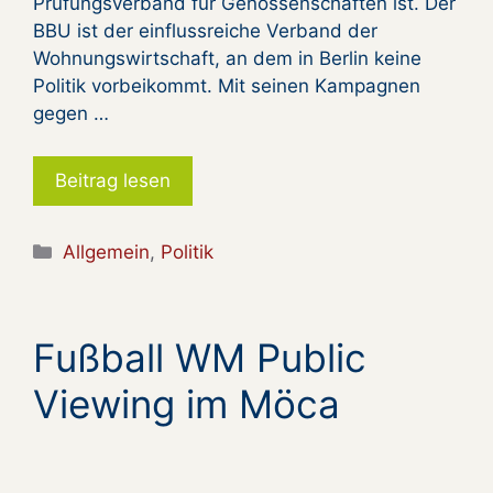
Prüfungsverband für Genossenschaften ist. Der
BBU ist der einflussreiche Verband der
Wohnungswirtschaft, an dem in Berlin keine
Politik vorbeikommt. Mit seinen Kampagnen
gegen …
Beitrag lesen
Kategorien
Allgemein
,
Politik
Fußball WM Public
Viewing im Möca