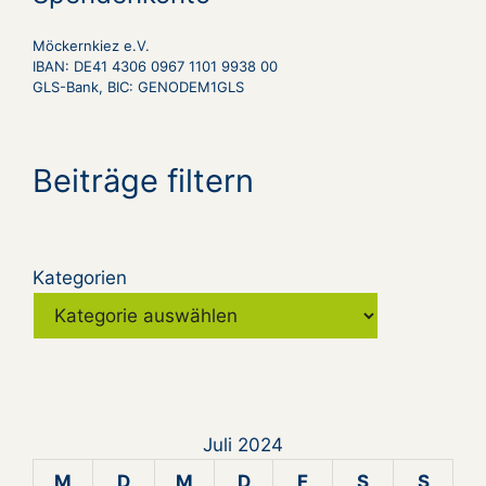
Möckernkiez e.V.
IBAN: DE41 4306 0967 1101 9938 00
GLS-Bank, BIC: GENODEM1GLS
Beiträge filtern
Kategorien
Juli 2024
M
D
M
D
F
S
S