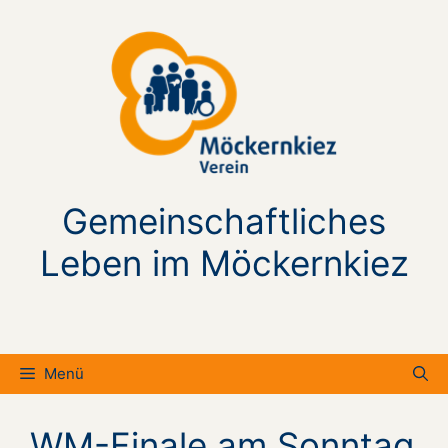
Zum
Inhalt
springen
Gemeinschaftliches
Leben im Möckernkiez
Menü
WM-Finale am Sonntag