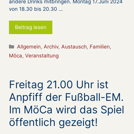
andere Drinks mitbringen. Montag 17.Juni 2024
von 18.30 bis 20.30 …
Beitrag lesen
Kategorien
Allgemein
,
Archiv
,
Austausch
,
Familien
,
Möca
,
Veranstaltung
Freitag 21.00 Uhr ist
Anpfiff der Fußball-EM.
Im MöCa wird das Spiel
öffentlich gezeigt!