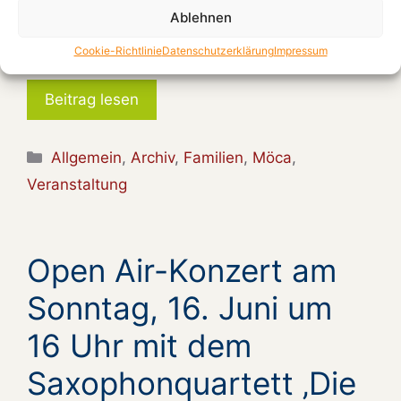
vor Anpfiff, die meisten Spiele beginnen um 21
Ablehnen
Uhr. Wenn weitere interessante Spiele gezeigt
werden …
Cookie-Richtlinie
Datenschutzerklärung
Impressum
Beitrag lesen
Kategorien
Allgemein
,
Archiv
,
Familien
,
Möca
,
Veranstaltung
Open Air-Konzert am
Sonntag, 16. Juni um
16 Uhr mit dem
Saxophonquartett ‚Die