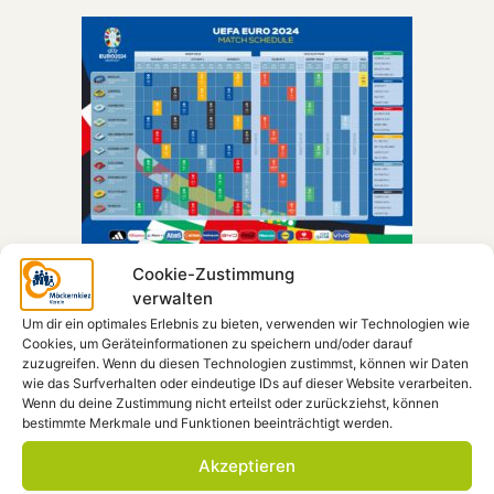
Cookie-Zustimmung
verwalten
Vom 14. Juni bis zum 14. Juli findet die UEFA
Um dir ein optimales Erlebnis zu bieten, verwenden wir Technologien wie
Fußball Europameisterschaft 2024 in
Cookies, um Geräteinformationen zu speichern und/oder darauf
Deutschland statt. Der dreimalige
zuzugreifen. Wenn du diesen Technologien zustimmst, können wir Daten
Europameister Deutschland ist Gastgeber der
wie das Surfverhalten oder eindeutige IDs auf dieser Website verarbeiten.
Wenn du deine Zustimmung nicht erteilst oder zurückziehst, können
UEFA EURO 2024. Mindestens die
bestimmte Merkmale und Funktionen beeinträchtigt werden.
Deutschland-Spiele werden öffentlich im MöCa
Akzeptieren
gezeigt. Das Public Viewing beginnt 30 Minuten